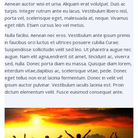
Aenean auctor wisi et urna. Aliquam erat volutpat. Duis ac
turpis. Integer rutrum ante eu lacus. Vestibulum libero nisl,
porta vel, scelerisque eget, malesuada at, neque. Vivamus
eget nibh. Etiam cursus leo vel metus.
Nulla facilisi. Aenean nec eros. Vestibulum ante ipsum primis
in faucibus orci luctus et ultrices posuere cubilia Curae;
Suspendisse sollicitudin velit sed leo. Ut pharetra augue nec
augue. Nam elit agna,endrerit sit amet, tincidunt ac, viverra
sed, nulla. Donec porta diam eu massa. Quisque diam lorem,
interdum vitae,dapibus ac, scelerisque vitae, pede. Donec
eget tellus non erat lacinia fermentum. Donec in velit vel
ipsum auctor pulvinar. Vestibulum iaculis lacinia est. Proin
dictum elementum velit. Fusce euismod consequat ante.