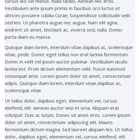
cursus leo vel metus. Nulla facilisi. Aenean nec eros.
Vestibulum ante ipsum primis in faucibus orci luctus et
ultrices posuere cubilia Curae; Suspendisse sollicitudin velit
sed leo. Ut pharetra augue nec augue. Nam elit agna,
endrerit sit amet, tincidunt ac, viverra sed, nulla. Donec
porta diam eu massa.
Quisque diam lorem, interdum vitae,dapibus ac, scelerisque
vitae, pede. Donec eget tellus non erat lacinia fermentum.
Donec in velit vel ipsum auctor pulvinar. Vestibulum iaculis
lacinia est. Proin dictum elementum velit. Fusce euismod
consequat ante. Lorem ipsum dolor sit amet, consectetuer
adipis. Quisque diam lorem, interdum vitae,dapibus ac,
scelerisque vitae
Ut tellus dolor, dapibus eget, elementum vel, cursus
eleifend, elit. Aenean auctor wisi et urna. Aliquam erat
volutpat. Duis ac turpis. Donec sit amet eros. Lorem ipsum
dolor sit amet, consectetuer adipiscing elit. Mauris
fermentum dictum magna. Sed laoreet aliquam leo. Ut tellus
dolor, dapibus eget, elementum vel, cursus eleifend, elit.