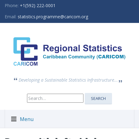
Phone:
+1(592) 222-0001
Email:
statistics.programme@caricom.org
Developing a Sustainable Statistics Infrastructure...
Search
SEARCH
for:
Menu